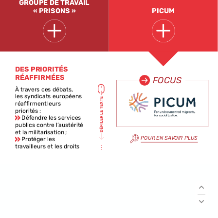
GROUPE
DE
TRAVAIL
« PRISONS »
PICUM
DES
PRIORITÉS
RÉAFFIRMÉES
FOCUS
À
travers
ces
débats,
les
syndicats
européens
TEXTE
réaffirment
leurs
priorités :
LE
Défendre
les
services
DÉFILER
publics
contre
l’austérité
et
la
militarisation
;
POUR
EN
SAVOIR
PLUS
Protéger
les
travailleurs
et
les
droits
sociaux
;
Combattre
l’extrême
droite
et
ses
discours
anti-syndicaux
;
Renforcer
un
dialogue
social
européen
qui
débouche
sur
des
droits
concrets.