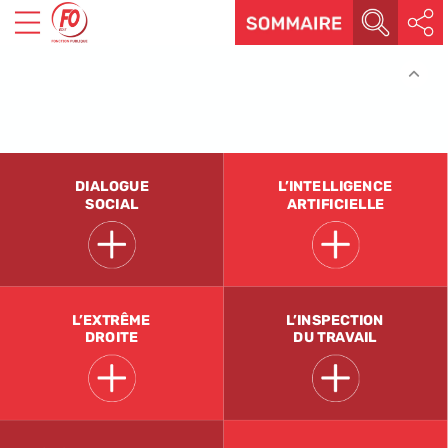
droit
humanitaire
et
à
la
solidarité,
notamment
face
à
la
tragédie
à
Gaza.
DIALOGUE
L’INTELLIGENCE
SOCIAL
ARTIFICIELLE
L’EXTRÊME
L’INSPECTION
DROITE
DU
TRAVAIL